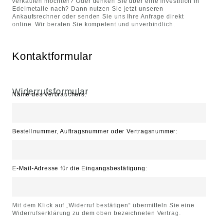
verkaufen möchten? Oder denken Sie über eine Investition in
Edelmetalle nach? Dann nutzen Sie jetzt unseren
Ankaufsrechner oder senden Sie uns Ihre Anfrage direkt
online. Wir beraten Sie kompetent und unverbindlich.
Kontaktformular
Widerrufsformular
Name des Verbrauchers:
Bestellnummer, Auftragsnummer oder Vertragsnummer:
E-Mail-Adresse für die Eingangsbestätigung:
Mit dem Klick auf „Widerruf bestätigen“ übermitteln Sie eine
Widerrufserklärung zu dem oben bezeichneten Vertrag.