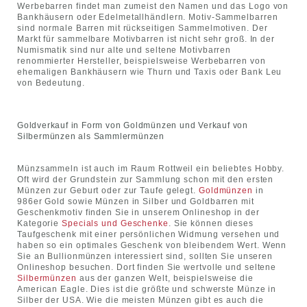
Werbebarren findet man zumeist den Namen und das Logo von
Bankhäusern oder Edelmetallhändlern. Motiv-Sammelbarren
sind normale Barren mit rückseitigen Sammelmotiven. Der
Markt für sammelbare Motivbarren ist nicht sehr groß. In der
Numismatik sind nur alte und seltene Motivbarren
renommierter Hersteller, beispielsweise Werbebarren von
ehemaligen Bankhäusern wie Thurn und Taxis oder Bank Leu
von Bedeutung.
Goldverkauf in Form von Goldmünzen und Verkauf von
Silbermünzen als Sammlermünzen
Münzsammeln ist auch im Raum Rottweil ein beliebtes Hobby.
Oft wird der Grundstein zur Sammlung schon mit den ersten
Münzen zur Geburt oder zur Taufe gelegt.
Goldmünzen
in
986er Gold sowie Münzen in Silber und Goldbarren mit
Geschenkmotiv finden Sie in unserem Onlineshop in der
Kategorie
Specials und Geschenke
. Sie können dieses
Taufgeschenk mit einer persönlichen Widmung versehen und
haben so ein optimales Geschenk von bleibendem Wert. Wenn
Sie an Bullionmünzen interessiert sind, sollten Sie unseren
Onlineshop besuchen. Dort finden Sie wertvolle und seltene
Silbermünzen
aus der ganzen Welt, beispielsweise die
American Eagle. Dies ist die größte und schwerste Münze in
Silber der USA. Wie die meisten Münzen gibt es auch die