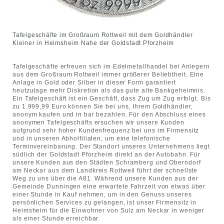
Tafelgeschäfte im Großraum Rottweil mit dem Goldhändler
Kleiner in Heimsheim Nahe der Goldstadt Pforzheim
Tafelgeschäfte erfreuen sich im Edelmetallhandel bei Anlegern
aus dem Großraum Rottweil immer größerer Beliebtheit. Eine
Anlage in Gold oder Silber in dieser Form garantiert
heutzutage mehr Diskretion als das gute alte Bankgeheimnis.
Ein Tafelgeschäft ist ein Geschäft, dass Zug um Zug erfolgt. Bis
zu 1.999,99 Euro können Sie bei uns, Ihrem Goldhändler,
anonym kaufen und in bar bezahlen. Für den Abschluss eines
anonymen Tafelgeschäfts ersuchen wir unsere Kunden
aufgrund sehr hoher Kundenfrequenz bei uns im Firmensitz
und in unseren Abholfilialen, um eine telefonische
Terminvereinbarung. Der Standort unseres Unternehmens liegt
südlich der Goldstadt Pforzheim direkt an der Autobahn. Für
unsere Kunden aus den Städten Schramberg und Oberndorf
am Neckar aus dem Landkreis Rottweil führt der schnellste
Weg zu uns über die A81. Während unsere Kunden aus der
Gemeinde Dunningen eine erwartete Fahrzeit von etwas über
einer Stunde in Kauf nehmen, um in den Genuss unseres
persönlichen Services zu gelangen, ist unser Firmensitz in
Heimsheim für die Einwohner von Sulz am Neckar in weniger
als einer Stunde erreichbar.